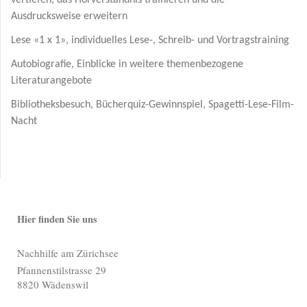
vertiefen, das Hörverständnis trainieren und die
Ausdrucksweise erweitern
Lese «1 x 1», individuelles Lese-, Schreib- und Vortragstraining
Autobiografie, Einblicke in weitere themenbezogene
Literaturangebote
Bibliotheksbesuch, Bücherquiz-Gewinnspiel, Spagetti-Lese-Film-
Nacht
Hier finden Sie uns
Nachhilfe am Zürichsee
Pfannenstilstrasse
29
8820
Wädenswil